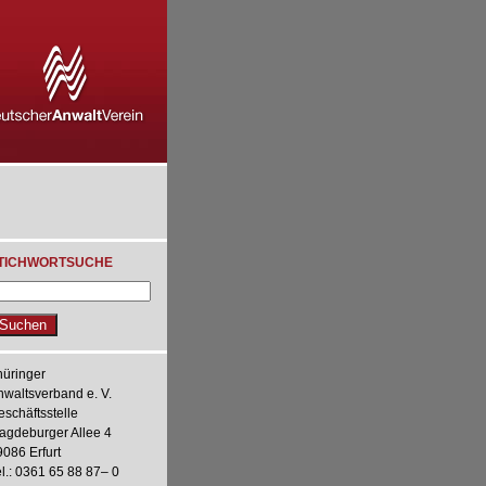
TICHWORTSUCHE
hüringer
nwaltsverband e. V.
eschäftsstelle
agdeburger Allee 4
9086 Erfurt
l.: 0361 65 88 87– 0