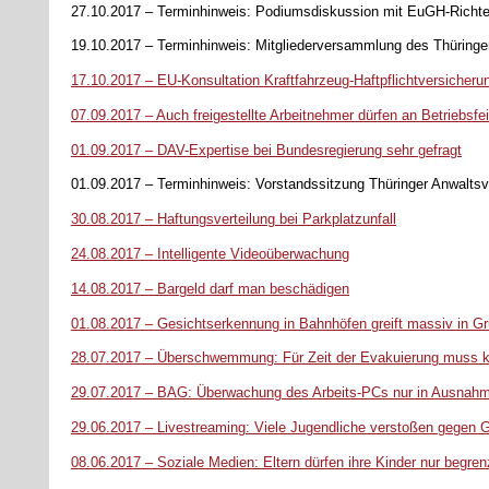
27.10.2017 – Terminhinweis: Podiumsdiskussion mit EuGH-Richter
19.10.2017 – Terminhinweis: Mitgliederversammlung des Thüringer
17.10.2017 – EU-Konsultation Kraftfahrzeug-Haftpflichtversicheru
07.09.2017 – Auch freigestellte Arbeitnehmer dürfen an Betriebsfe
01.09.2017 – DAV-Expertise bei Bundesregierung sehr gefragt
01.09.2017 – Terminhinweis: Vorstandssitzung Thüringer Anwaltsv
30.08.2017 – Haftungsverteilung bei Parkplatzunfall
24.08.2017 – Intelligente Videoüberwachung
14.08.2017 – Bargeld darf man beschädigen
01.08.2017 – Gesichtserkennung in Bahnhöfen greift massiv in Gr
28.07.2017 – Überschwemmung: Für Zeit der Evakuierung muss k
29.07.2017 – BAG: Überwachung des Arbeits-PCs nur in Ausnahme
29.06.2017 – Livestreaming: Viele Jugendliche verstoßen gegen 
08.06.2017 – Soziale Medien: Eltern dürfen ihre Kinder nur begrenz