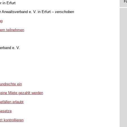
F
 in Erfurt
 Anwaltsverband e. V. in Erfurt –
verschoben
ng
iern teilnehmen
erband e. V.
undrechte ein
eine Miete gezahlt werden
fällen erlaubt
Gesetze
t kontrollieren